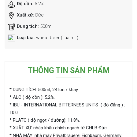
Độ cồn:
5.2%
Xuất xứ:
Đức
Dung tích:
500ml
Loại bia:
wheat beer ( lúa mì )
THÔNG TIN SẢN PHẨM
* DUNG TÍCH: 500ml, 24 lon / khay.
* ALC ( độ cồn ): 5.2%.
* IBU - INTERNATIONAL BITTERNESS UNITS ( độ đắng ) :
10.0
* PLATO ( độ ngọt / đường): 11.8%.
* XUẤT XỨ: nhập khẩu chính ngạch từ CHLB Đức.
* NHÀ MÁY: nhà máy Privatbrauerei Eichbaum, Germany.