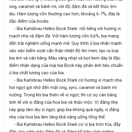
ong, caramel và bánh mì, với độ đậm đà và kết thúc êm
dịu. Hàm lượng cồn thường cao hơn, khoảng 6-7%, đây là
đặc điểm của bocks
- Bia Karlsbrau Helles Bock Stark nổi tiếng với hương vị
mạch nha và đậm đà. Với hàm lượng cồn 6,6%, bia mang
đến trải nghiệm uống mạnh mẽ. Quy trình ủ bia nhấn mạnh
vào việc kiểm soát cẩn thận nhiệt độ lên men, tạo ra loại
bia êm và cân bằng. Màu vàng nhạt và bọt kem dày là đặc
điểm nhận dạng của loại bia Bock này, phản ánh tiêu chuẩn
ủ bia chất lượng cao của bia.
- Bia Karlsbrau Helles Bock Stark có hương vị mạch nha
hơi ngọt gợi nhớ đến mật ong, xyro, caramel và bánh mì
nướng. Trong khi bia thiên về vị ngọt, thì có sự cân bằng
tinh tế với vị đắng của hoa bia và thảo mộc. Vị đắng nhẹ
này giúp làm dịu vị ngọt, giúp bia không quá ngấy, vị đắng
nhẹ của hoa bia làm tăng khả năng uống tổng thể.
- Bia Karlsbrau Helles Bock Stark có vị bia tròn trịa, đầy
đặn, tạo cảm giác đậm đà và đáng kể trên vòm miệng.