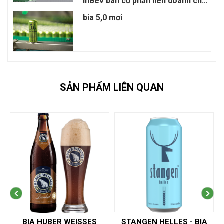
InBev bán cổ phần liên doanh cho
Anadolu Efes
bia 5,0 mơi
SẢN PHẨM LIÊN QUAN
STANGEN HELLES - BIA
BIA REEPER B HELLES -