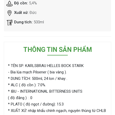
Độ cồn:
5,4%
Xuất xứ:
Đức
Dung tích:
500ml
THÔNG TIN SẢN PHẨM
* TÊN SP: KARLSBRAU HELLES BOCK STARK
- Bia lúa mạch Pilsener ( bia vàng ).
* DUNG TÍCH: 500ml, 24 lon / khay .
* ALC ( độ cồn ): 7.0%.
* IBU - INTERNATIONAL BITTERNESS UNITS
( độ đắng ) : .0
* PLATO ( độ ngọt / đường): 15.3
* XUẤT XỨ: nhập khẩu chính ngạch, nguyên thùng từ CHLB