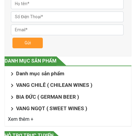
Gửi
DANH MỤC SẢN PHẨM
Danh mục sản phẩm
VANG CHILÊ ( CHILEAN WINES )
BIA ĐỨC ( GERMAN BEER )
VANG NGỌT ( SWEET WINES )
Xem thêm +
HỖ TRỢ TRỰC TUYẾN