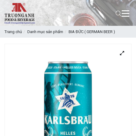
Trang chủ
Danh mục sản phẩm
BIA ĐỨC ( GERMAN BEER )