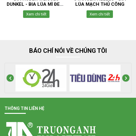
 (
LÚA MẠCH THỦ CÔNG
BIA LÚA MẠCH THỦ CÔNG
Xem chi tiết
Xem chi tiết
BÁO CHÍ NÓI VỀ CHÚNG TÔI
THÔNG TIN LIÊN HỆ