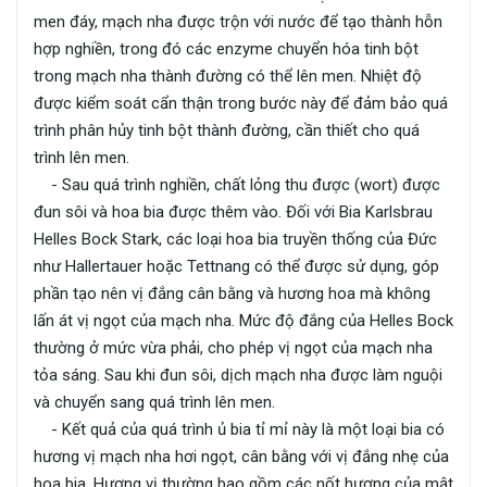
men đáy, mạch nha được trộn với nước để tạo thành hỗn
hợp nghiền, trong đó các enzyme chuyển hóa tinh bột
trong mạch nha thành đường có thể lên men. Nhiệt độ
được kiểm soát cẩn thận trong bước này để đảm bảo quá
trình phân hủy tinh bột thành đường, cần thiết cho quá
trình lên men.
- Sau quá trình nghiền, chất lỏng thu được (wort) được
đun sôi và hoa bia được thêm vào. Đối với Bia Karlsbrau
Helles Bock Stark, các loại hoa bia truyền thống của Đức
như Hallertauer hoặc Tettnang có thể được sử dụng, góp
phần tạo nên vị đắng cân bằng và hương hoa mà không
lấn át vị ngọt của mạch nha. Mức độ đắng của Helles Bock
thường ở mức vừa phải, cho phép vị ngọt của mạch nha
tỏa sáng. Sau khi đun sôi, dịch mạch nha được làm nguội
và chuyển sang quá trình lên men.
- Kết quả của quá trình ủ bia tỉ mỉ này là một loại bia có
hương vị mạch nha hơi ngọt, cân bằng với vị đắng nhẹ của
hoa bia. Hương vị thường bao gồm các nốt hương của mật