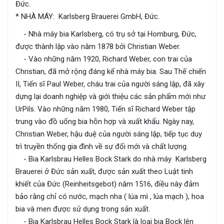
Đức.
* NHÀ MÁY: Karlsberg Brauerei GmbH, Đức.
- Nhà máy bia Karlsberg, có trụ sở tại Homburg, Đức,
được thành lập vào năm 1878 bởi Christian Weber.
- Vào những năm 1920, Richard Weber, con trai của
Christian, đã mở rộng đáng kể nhà máy bia. Sau Thế chiến
II, Tiến sĩ Paul Weber, cháu trai của người sáng lập, đã xây
dựng lại doanh nghiệp và giới thiệu các sản phẩm mới như
UrPils. Vào những năm 1980, Tiến sĩ Richard Weber tập
trung vào đồ uống bia hỗn hợp và xuất khẩu. Ngày nay,
Christian Weber, hậu duệ của người sáng lập, tiếp tục duy
trì truyền thống gia đình về sự đổi mới và chất lượng.
- Bia Karlsbrau Helles Bock Stark do nhà máy Karlsberg
Brauerei ở Đức sản xuất, được sản xuất theo Luật tinh
khiết của Đức (Reinheitsgebot) năm 1516, điều này đảm
bảo rằng chỉ có nước, mạch nha ( lúa mì , lúa mạch ), hoa
bia và men được sử dụng trong sản xuất.
- Bia Karlsbrau Helles Bock Stark là loại bia Bock lên