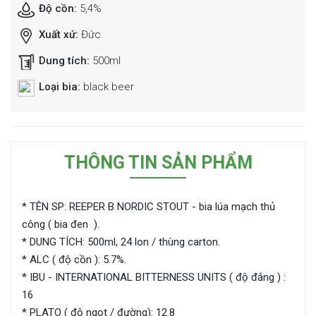
Độ cồn:
5,4%
Xuất xứ:
Đức
Dung tích:
500ml
Loại bia:
black beer
THÔNG TIN SẢN PHẨM
* TÊN SP: REEPER B NORDIC STOUT - bia lúa mạch thủ
công ( bia đen ).
* DUNG TÍCH: 500ml, 24 lon / thùng carton.
* ALC ( độ cồn ): 5.7%.
* IBU - INTERNATIONAL BITTERNESS UNITS ( độ đắng ) :
16
* PLATO ( độ ngọt / đường): 12.8