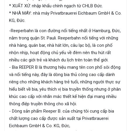
* XUẤT XỨ: nhập khẩu chính ngạch từ CHLB Đức.
* NHÀ MÁY: nhà máy Privatbrauerei Eichbaum GmbH & Co.
KG, Đức.
-Reeperbahn là con đường nổi tiếng nhất ở Hamburg, Đức,
nằm trong quận St. Pauli. Reeperbahn nổi tiếng với những
nhà hàng, quán bar, nhà hát lớn, câu lạc bộ, là con phố
nhộn nhịp, hoạt động chủ yếu về đêm nên thu hút rất
nhiều các giới trẻ và khách du lịch trên toàn thế giới.
- Bia REEPER B là thương hiệu mang tên con phố sôi động
và nổi tiếng này, đây là dòng bia thủ công cao cấp dành
riêng cho những khách hàng trẻ tuổi, những người thực sự
hiểu biết về bia, yêu thích vị bia truyền thống nhưng ở phân
khúc cao cấp với nhãn mác thiết kế hiện đại mang nhiều
thông điệp truyền thông cho xã hội.
- Dòng sản phẩm Reeper B. của chúng tôi cung cấp bia
chất lượng cao cấp được sản xuất tại Privatbrauerei
Eichbaum GmbH & Co. KG, Đức,