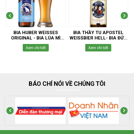
K
BIA HUBER WEISSES
BIA THẦY TU APOSTEL
ORIGINAL - BIA LÚA MÌ
WEISSBIER HELL- BIA ĐỨC
NGUYÊN CHẤT ( BIA ĐỤC )
LÚA MÌ ( BIA ĐỤC )
Xem chi tiết
Xem chi tiết
BÁO CHÍ NÓI VỀ CHÚNG TÔI