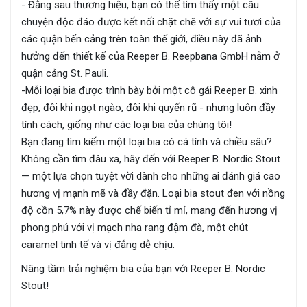
- Đằng sau thương hiệu, bạn có thể tìm thấy một câu
chuyện độc đáo được kết nối chặt chẽ với sự vui tươi của
các quận bến cảng trên toàn thế giới, điều này đã ảnh
hưởng đến thiết kế của Reeper B. Reepbana GmbH nằm ở
quận cảng St. Pauli.
-Mỗi loại bia được trình bày bởi một cô gái Reeper B. xinh
đẹp, đôi khi ngọt ngào, đôi khi quyến rũ - nhưng luôn đầy
tính cách, giống như các loại bia của chúng tôi!
Bạn đang tìm kiếm một loại bia có cá tính và chiều sâu?
Không cần tìm đâu xa, hãy đến với Reeper B. Nordic Stout
— một lựa chọn tuyệt vời dành cho những ai đánh giá cao
hương vị mạnh mẽ và đầy đặn. Loại bia stout đen với nồng
độ cồn 5,7% này được chế biến tỉ mỉ, mang đến hương vị
phong phú với vị mạch nha rang đậm đà, một chút
caramel tinh tế và vị đắng dễ chịu.
Nâng tầm trải nghiệm bia của bạn với Reeper B. Nordic
Stout!