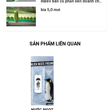
InBev bán cổ phần liên doanh cho
Anadolu Efes
bia 5,0 mơi
SẢN PHẨM LIÊN QUAN
NƯỚC NGỌT