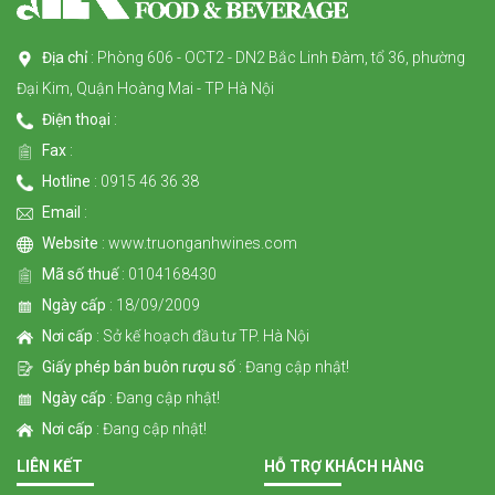
Địa chỉ
: Phòng 606 - OCT2 - DN2 Bắc Linh Đàm, tổ 36, phường
Đại Kim, Quận Hoàng Mai - TP Hà Nội
Điện thoại
:
Fax
:
Hotline
: 0915 46 36 38
Email
:
Website
: www.truonganhwines.com
Mã số thuế
: 0104168430
Ngày cấp
: 18/09/2009
Nơi cấp
: Sở kế hoạch đầu tư TP. Hà Nội
Giấy phép bán buôn rượu số
: Đang cập nhật!
Ngày cấp
: Đang cập nhật!
Nơi cấp
: Đang cập nhật!
LIÊN KẾT
HỖ TRỢ KHÁCH HÀNG