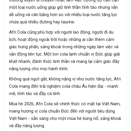
thường xuyên di chuyển hoặc làm việc cường độ cao cần
một loại nước uống giúp giữ tinh thần tỉnh táo nhưng vẫn
dễ uống và cân bằng hơn so với nhiều loại nước tăng lực
chứa quá nhiều đường hay taurine.
Afri Cola cũng phù hợp với người lao động, người đi du
lịch, hoạt động ngoài trời hoặc những ai cần thêm cảm
giác hưng phấn, sảng khoái trong những ngày làm việc và
vận động liên tục. Một lon cola lạnh chuẩn vị Đức giúp giải
khát nhanh, đánh thức tinh thần và mang lại cảm giác đầy
năng lượng cho mọi hành trình.
Không quá ngọt gắt, không nặng vị như nước tăng lực, Afri
Cola mang đến trải nghiệm cola châu Âu hiện đại - mạnh
mẽ, tỉnh táo và đầy cá tính.
Mùa hè 2026, Afri Cola sẽ chính thức có mặt tại Việt Nam,
mang hương vị cola chuẩn Đức đến với người tiêu dùng
Việt Nam - sẵn sàng cho một mùa hè bùng nổ, sảng khoái
và đầy năng lượng.