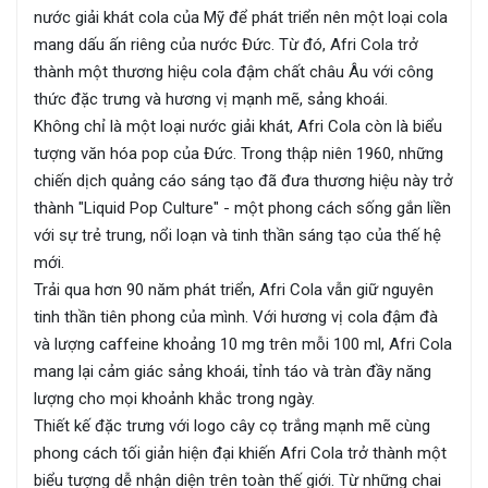
nước giải khát cola của Mỹ để phát triển nên một loại cola
mang dấu ấn riêng của nước Đức. Từ đó, Afri Cola trở
thành một thương hiệu cola đậm chất châu Âu với công
thức đặc trưng và hương vị mạnh mẽ, sảng khoái.
Không chỉ là một loại nước giải khát, Afri Cola còn là biểu
tượng văn hóa pop của Đức. Trong thập niên 1960, những
chiến dịch quảng cáo sáng tạo đã đưa thương hiệu này trở
thành "Liquid Pop Culture" - một phong cách sống gắn liền
với sự trẻ trung, nổi loạn và tinh thần sáng tạo của thế hệ
mới.
Trải qua hơn 90 năm phát triển, Afri Cola vẫn giữ nguyên
tinh thần tiên phong của mình. Với hương vị cola đậm đà
và lượng caffeine khoảng 10 mg trên mỗi 100 ml, Afri Cola
mang lại cảm giác sảng khoái, tỉnh táo và tràn đầy năng
lượng cho mọi khoảnh khắc trong ngày.
Thiết kế đặc trưng với logo cây cọ trắng mạnh mẽ cùng
phong cách tối giản hiện đại khiến Afri Cola trở thành một
biểu tượng dễ nhận diện trên toàn thế giới. Từ những chai