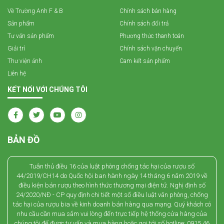
Về Trường Anh F & B
Chính sách bán hàng
Sản phẩm
Chính sách đổi trả
Tư vấn sản phẩm
Phương thức thanh toán
Giải trí
Chính sách vận chuyển
Thư viện ảnh
Cam kết sản phẩm
Liên hệ
KẾT NỐI VỚI CHÚNG TÔI
BẢN ĐỒ
Tuân thủ điều 16 của luật phòng chống tác hại của rượu số
44/2019/CH14 do Quốc hội ban hành ngày 14 tháng 6 năm 2019 về
điều kiện bán rượu theo hình thức thương mại điện tử. Nghị định số
24/2020/NĐ - CP quy định chi tiết một số điều luật văn phòng, chống
tác hại của rượu bia về kinh doanh bán hàng qua mạng. Quý khách có
nhu cầu cần mua sắm vui lòng đến trực tiếp hệ thống cửa hàng của
chúng tôi để được tư vấn và mua hàng hoặc gọi tới số hotline: 0915 46