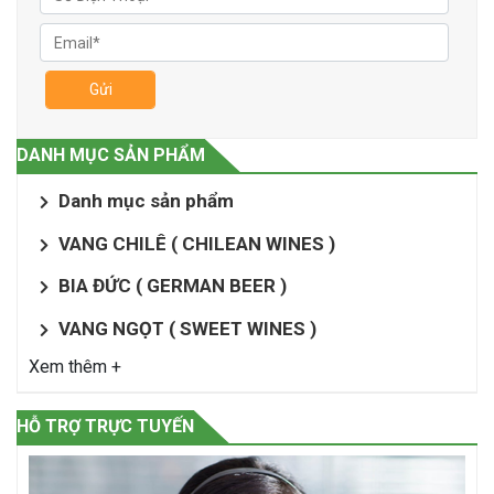
Gửi
DANH MỤC SẢN PHẨM
Danh mục sản phẩm
VANG CHILÊ ( CHILEAN WINES )
BIA ĐỨC ( GERMAN BEER )
VANG NGỌT ( SWEET WINES )
Xem thêm +
HỖ TRỢ TRỰC TUYẾN