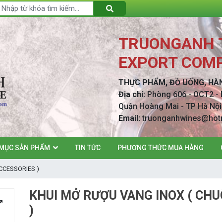
TRUONGANH T
EXPORT COMP
THỰC PHẨM, ĐỒ UỐNG, HÀ
Địa chỉ:
Phòng 606 - OCT2 - 
Quận Hoàng Mai - TP Hà 
Email:
truonganhwines@hot
MỤC SẢN PHẨM
TIN TỨC
PHƯƠNG THỨC MUA HÀNG
ACCESSORIES )
KHUI MỞ RƯỢU VANG INOX ( CHU
)