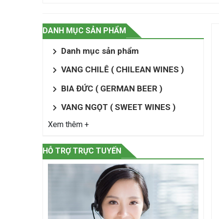
DANH MỤC SẢN PHẨM
Danh mục sản phẩm
VANG CHILÊ ( CHILEAN WINES )
BIA ĐỨC ( GERMAN BEER )
VANG NGỌT ( SWEET WINES )
Xem thêm +
HỖ TRỢ TRỰC TUYẾN