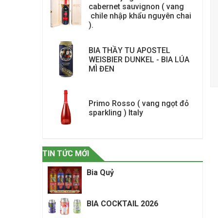
cabernet sauvignon ( vang
chile nhập khẩu nguyên chai
).
BIA THẦY TU APOSTEL
WEISBIER DUNKEL - BIA LÚA
MÌ ĐEN
Primo Rosso ( vang ngọt đỏ
sparkling ) Italy
TIN TỨC MỚI
Bia Quỷ
BIA COCKTAIL 2026