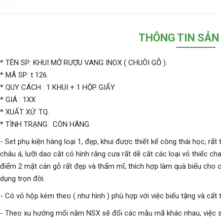
THÔNG TIN SẢN
* TÊN SP: KHUI MỞ RƯỢU VANG INOX ( CHUÔI GỖ ).
* MÃ SP: t 126.
* QUY CÁCH : 1 KHUI + 1 HỘP GIẤY
* GIÁ : 1XX
* XUẤT XỨ: TQ.
* TÌNH TRẠNG: CÒN HÀNG.
- Set phụ kiện hàng loại 1, đẹp, khui được thiết kế công thái học, rấ
châu á, lưỡi dao cắt có hình răng cưa rất dễ cắt các loại vỏ thiếc ch
điểm 2 mặt cán gỗ rất đẹp và thẩm mĩ, thích hợp làm quà biếu cho 
dụng trọn đời.
- Có vỏ hộp kèm theo ( như hình ) phù hợp với việc biếu tặng và cất 
- Theo xu hướng mối năm NSX sẽ đổi các mẫu mã khác nhau, việc sở