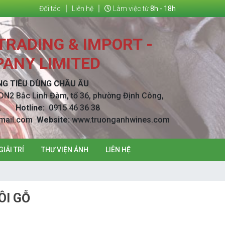
Đối tác
Liên hệ
Làm việc từ
8h - 18h
RADING & IMPORT -
ANY LIMITED
NG TIÊU DÙNG CHÂU ÂU
DN2 Bắc Linh Đàm, tổ 36, phường Định Công,
Nội.
Hotline:
0915 46 36 38
mail.com
Website:
www.truonganhwines.com
GIẢI TRÍ
THƯ VIỆN ẢNH
LIÊN HỆ
ÔI GỖ