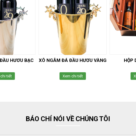
 ĐẦU HƯƠU BẠC
XÔ NGÂM ĐÁ ĐẦU HƯƠU VÀNG
HỘP 
hi tiết
Xem chi tiết
X
BÁO CHÍ NÓI VỀ CHÚNG TÔI