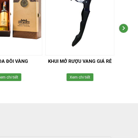
DA ĐÔI VÀNG
KHUI MỞ RƯỢU VANG GIÁ RẺ
KHUI M
em chi tiết
Xem chi tiết