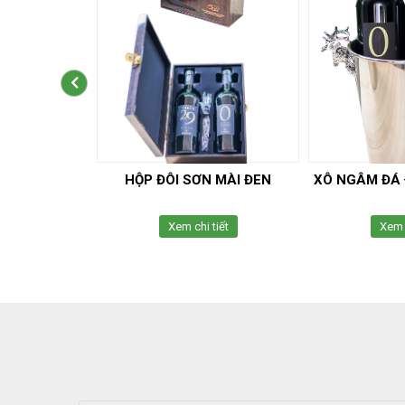
VANG INOX (
HỘP ĐÔI SƠN MÀI ĐEN
XÔ NGÂM ĐÁ
 )
tiết
Xem chi tiết
Xem c