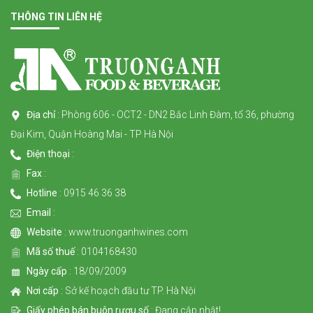
THÔNG TIN LIÊN HỆ
Địa chỉ
: Phòng 606 - OCT2 - DN2 Bắc Linh Đàm, tổ 36, phường
Đại Kim, Quận Hoàng Mai - TP Hà Nội
Điện thoại
:
Fax
:
Hotline
: 0915 46 36 38
Email
:
Website
: www.truonganhwines.com
Mã số thuế
: 0104168430
Ngày cấp
: 18/09/2009
Nơi cấp
: Sở kế hoạch đầu tư TP. Hà Nội
Giấy phép bán buôn rượu số
: Đang cập nhật!