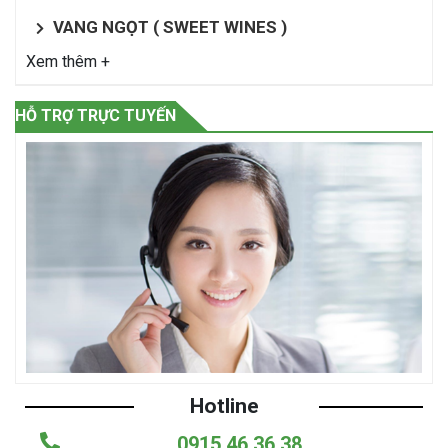
VANG NGỌT ( SWEET WINES )
Xem thêm +
HỖ TRỢ TRỰC TUYẾN
Hotline
0915 46 36 38