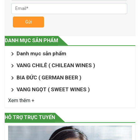
Gửi
DANH MỤC SẢN PHẨM
Danh mục sản phẩm
VANG CHILÊ ( CHILEAN WINES )
BIA ĐỨC ( GERMAN BEER )
VANG NGỌT ( SWEET WINES )
Xem thêm +
HỖ TRỢ TRỰC TUYẾN