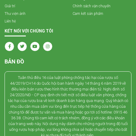
Giải trí
Chính sách vận chuyển
Thư viện ảnh
Cam kết sản phẩm
Liên hệ
KẾT NỐI VỚI CHÚNG TÔI
BẢN ĐỒ
Tuân thủ điều 16 của luật phòng chống tác hại của rượu số
44/2019/CH14 do Quốc hội ban hành ngày 14 tháng 6 năm 2019 về
điều kiện bán rượu theo hình thức thương mại điện tử. Nghị định số
24/2020/NĐ - CP quy định chi tiết một số điều luật văn phòng, chống
tác hại của rượu bia về kinh doanh bán hàng qua mạng. Quý khách có
nhu cầu cần mua sắm vui lòng đến trực tiếp hệ thống cửa hàng của
chúng tôi để được tư vấn và mua hàng hoặc gọi tới số hotline: 0915 46
36 38. Chúng tôi cam kết có trách nhiệm, đồng ý với các điều khoản
của trang web này. Nội dung này dành cho những người trong độ tuổi
uống rượu hợp pháp, vui lòng không chia sẻ hoặc chuyển tiếp cho bất
kỳ ai chưa đủ tuổi vị thành niên.