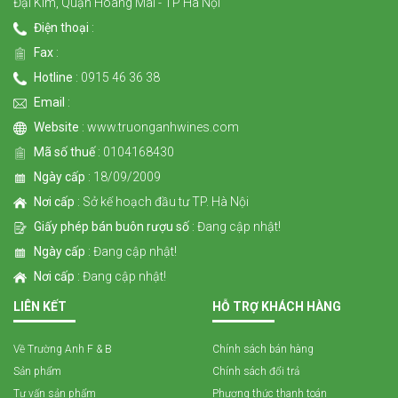
Đại Kim, Quận Hoàng Mai - TP Hà Nội
Điện thoại
:
Fax
:
Hotline
: 0915 46 36 38
Email
:
Website
: www.truonganhwines.com
Mã số thuế
: 0104168430
Ngày cấp
: 18/09/2009
Nơi cấp
: Sở kế hoạch đầu tư TP. Hà Nội
Giấy phép bán buôn rượu số
: Đang cập nhật!
Ngày cấp
: Đang cập nhật!
Nơi cấp
: Đang cập nhật!
LIÊN KẾT
HỖ TRỢ KHÁCH HÀNG
Về Trường Anh F & B
Chính sách bán hàng
Sản phẩm
Chính sách đổi trả
Tư vấn sản phẩm
Phương thức thanh toán