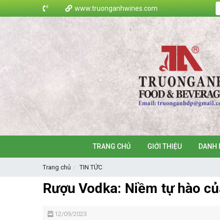
www.truonganhwines.com
TRANG CHỦ
GIỚI THIỆU
DANH 
Trang chủ
TIN TỨC
Rượu Vodka: Niềm tự hào củ
12/09/2023