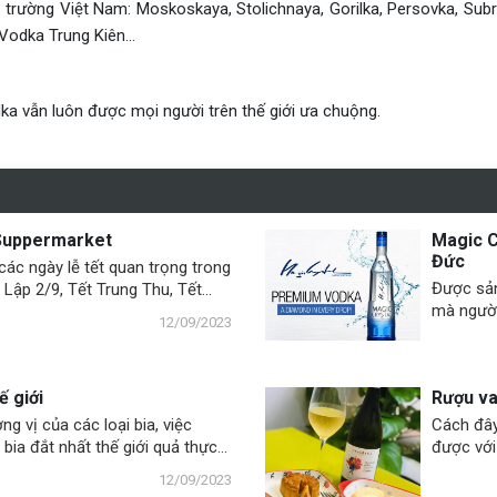
ị trường Việt Nam: Moskoskaya, Stolichnaya, Gorilka, Persovka, Sub
odka Trung Kiên...
a vẫn luôn được mọi người trên thế giới ưa chuộng.
 Suppermarket
Magic C
Đức
các ngày lễ tết quan trọng trong
Được sản
 Lập 2/9, Tết Trung Thu, Tết
mà người
 XNK Trường Anh lại phối hợp
12/09/2023
sản xuất
m siêu thị lớn trên cả nước tổ
liêu thô 
n mãi, uống thử sản phẩm nhằm
khoáng c
ống cao cấp, nhập ngoại tới
ế giới
Rượu va
để tăng 
.
 vị của các loại bia, việc
Cách đây
ia đắt nhất thế giới quả thực
được với
hiện sốn
12/09/2023
email vớ