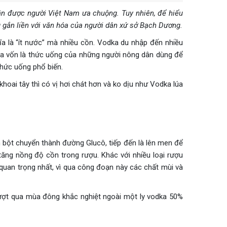
ần được người Việt Nam ưa chuộng. Tuy nhiên, để hiểu
g gắn liền với văn hóa của người dân xứ sở Bạch Dương.
a là “ít nước” mà nhiều cồn. Vodka du nhập đến nhiều
ka vốn là thức uống của những người nông dân dùng để
thức uống phổ biến.
hoai tây thì có vị hơi chát hơn và ko dịu như Vodka lúa
 bột chuyển thành đường Glucô, tiếp đến là lên men để
ăng nồng độ cồn trong rượu. Khác với nhiều loại rượu
quan trọng nhất, vì qua công đoạn này các chất mùi và
n vượt qua mùa đông khắc nghiệt ngoài một ly vodka 50%