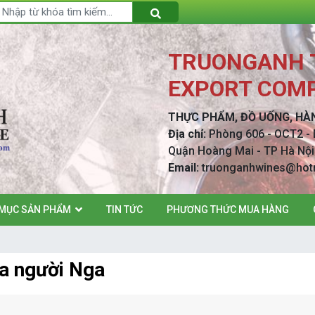
TRUONGANH T
EXPORT COMP
THỰC PHẨM, ĐỒ UỐNG, HÀ
Địa chỉ:
Phòng 606 - OCT2 - 
Quận Hoàng Mai - TP Hà 
Email:
truonganhwines@hot
MỤC SẢN PHẨM
TIN TỨC
PHƯƠNG THỨC MUA HÀNG
a người Nga