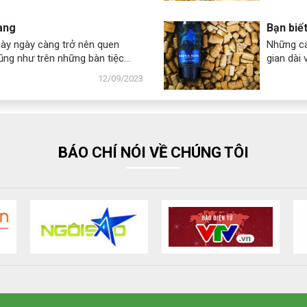
bạn cùng
vang
Bạn biết
ày ngày càng trở nên quen
Những cá
ũng như trên những bàn tiệc
gian dài 
phải ai cũng biết rõ về chúng.
xoáy. Nút
12/09/2023
“liège”, 
gỗ sồi, 
độ đàn h
BÁO CHÍ NÓI VỀ CHÚNG TÔI