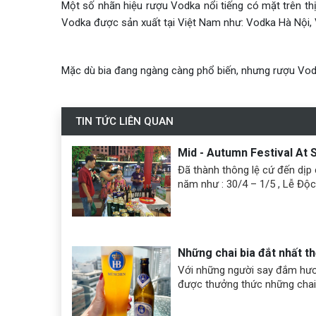
Một số nhãn hiệu rượu Vodka nổi tiếng có mặt trên th
Vodka được sản xuất tại Việt Nam như: Vodka Hà Nội, V
Mặc dù bia đang ngàng càng phổ biến, nhưng rượu Vodk
TIN TỨC LIÊN QUAN
Mid - Autumn Festival At
Đã thành thông lệ cứ đến dịp 
năm như : 30/4 – 1/5 , Lễ Độc
Tây, Tết Nguyên Đán…Công Ty
với các nhà NPP, các trung tâ
chức các chương trình khuyế
giới thiệu các sản phẩm đồ u
Những chai bia đắt nhất th
người tiêu dùng trong cả nước
Với những người say đắm hương
được thưởng thức những chai b
là một trải nghiệm khó quên.