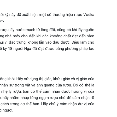
hời kỳ này đã xuất hiện một số thương hiệu rượu Vodka
ev..….
rượu lấy nước mạch từ lòng đất, cũng có khi lấy nguồn
 từng nhà máy cho đến khi các khoáng chất đạt đến hàm
mùi vị đặc trưng, không lẫn vào đâu được. Điều làm cho
 thế kỷ 18 người Nga đã đạt được bằng phương pháp lọc
ống khói. Hãy sử dụng thị giác, khứu giác và vị giác của
hận sự trong vắt và ánh quang của rượu. Đó có thể là
y nhẹ ly rượu, bạn có thể cảm nhận được hương vị của
ức, hãy nhấm nháp từng ngụm rượu nhỏ để cảm nhận rõ
 ngách trong cơ thể bạn. Hãy chú ý cảm nhận dư vị của
g người.