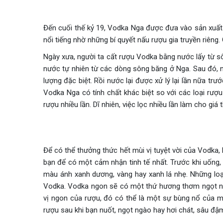
Đến cuối thế kỷ 19, Vodka Nga được đưa vào sản xuất 
nổi tiếng nhờ những bí quyết nấu rượu gia truyền riêng. 
Ngày xưa, người ta cất rượu Vodka bằng nước lấy từ s
nước tự nhiên từ các dòng sông băng ở Nga. Sau đó, n
lượng đặc biệt. Rồi nước lại được xử lý lại lần nữa t
Vodka Nga có tính chất khác biệt so với các loại rượ
rượu nhiều lần. Dĩ nhiên, việc lọc nhiều lần làm cho giá 
Để có thể thưởng thức hết mùi vị tuyệt vời của Vodka, b
bạn để có một cảm nhận tinh tế nhất. Trước khi uống
màu ánh xanh dương, vàng hay xanh lá nhẹ. Những loạ
Vodka. Vodka ngon sẽ có một thứ hương thơm ngọt ng
vị ngon của rượu, đó có thể là một sự bùng nổ của mù
rượu sau khi bạn nuốt, ngọt ngào hay hơi chát, sâu đ