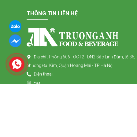
THÔNG TIN LIÊN HỆ
Địa chỉ
: Phòng 606 - OCT2 - DN2 Bắc Linh Đàm, tổ 36,
phường Đại Kim, Quận Hoàng Mai - TP Hà Nội
Điện thoại
:
Fax
:
Hotline
: 0915 46 36 38
Email
:
Website
: www.truonganhwines.com
Mã số thuế
: 0104168430
Ngày cấp
: 18/09/2009
Nơi cấp
: Sở kế hoạch đầu tư TP. Hà Nội