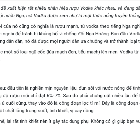
đã xuất hiện rất nhiều nhãn hiệu rượu Vodka khác nhau, và đang d
 với nước Nga, nơi Vodka được xem như là một thức uống truyền thốn
i của nó cũng có nghĩa là rượu mạnh, từ vodka theo tiếng Nga nghĩ
ớc ngoài để tránh bị khủng bố vì chống đối Nga Hoàng. Ban đầu Vod
ng dần dần, nó đã được mọi người dân ưa chuộng và trở thành loại 
c một số loại ngũ cốc (lúa mạch đen, tiểu mạch) lên men. Vodka từ k
.
 đầu tiên là nghiền mịn nguyên liệu, đun sôi với nước nóng để tinh
g độ rượu mới chỉ đạt 6%-7%. Sau đó phải chưng cất nhiều lần để t
 cuối cùng, thay vào đó là công đoạn lọc tỉ mỉ. Đây là công đoạn 
chất lỏng trong suốt, tinh khiết, vị cay nồng...
ể, lại rất tinh khiết nên ít gây tác dụng phụ. Không có gì giúp bạ