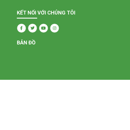
KẾT NỐI VỚI CHÚNG TÔI
BẢN ĐỒ
CH14 do Quốc hội ban hành ngày 14 tháng 6 năm 2019 về điều
0/NĐ - CP quy định chi tiết một số điều luật văn phòng, chống
ó nhu cầu cần mua sắm vui lòng đến trực tiếp hệ thống cửa
: 0915 46 36 38. Chúng tôi cam kết có trách nhiệm, đồng ý với
i trong độ tuổi uống rượu hợp pháp, vui lòng không chia sẻ
ưa đủ tuổi vị thành niên.