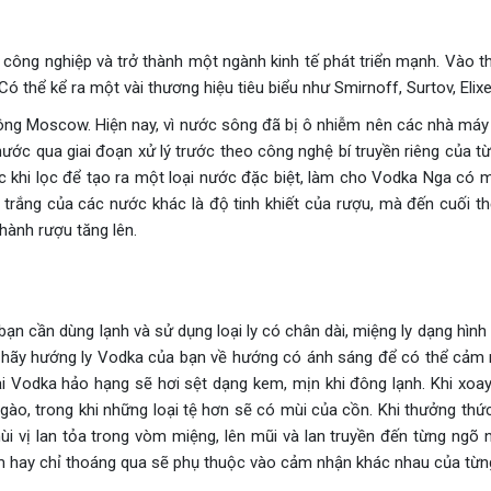
công nghiệp và trở thành một ngành kinh tế phát triển mạnh. Vào t
Có thể kể ra một vài thương hiệu tiêu biểu như Smirnoff, Surtov, Elixe
ông Moscow. Hiện nay, vì nước sông đã bị ô nhiễm nên các nhà máy 
ước qua giai đoạn xử lý trước theo công nghệ bí truyền riêng của
rước khi lọc để tạo ra một loại nước đặc biệt, làm cho Vodka Nga có 
u trắng của các nước khác là độ tinh khiết của rượu, mà đến cuối
thành rượu tăng lên.
ạn cần dùng lạnh và sử dụng loại ly có chân dài, miệng ly dạng hình 
, hãy hướng ly Vodka của bạn về hướng có ánh sáng để có thể cảm n
i Vodka hảo hạng sẽ hơi sệt dạng kem, mịn khi đông lạnh. Khi xoa
ào, trong khi những loại tệ hơn sẽ có mùi của cồn. Khi thưởng th
i vị lan tỏa trong vòm miệng, lên mũi và lan truyền đến từng ngõ
ậm hay chỉ thoáng qua sẽ phụ thuộc vào cảm nhận khác nhau của từn