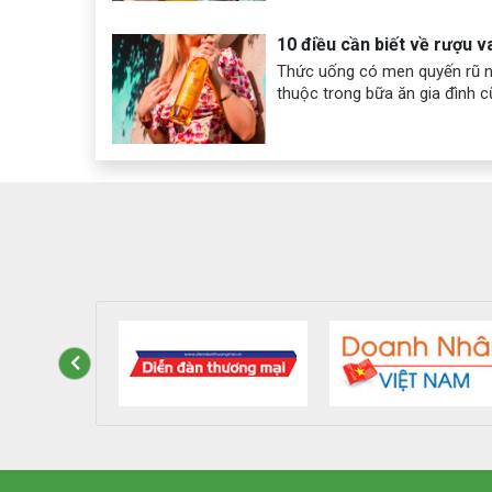
10 điều cần biết về rượu 
Thức uống có men quyến rũ n
thuộc trong bữa ăn gia đình c
sang trọng. Thế nhưng, không 