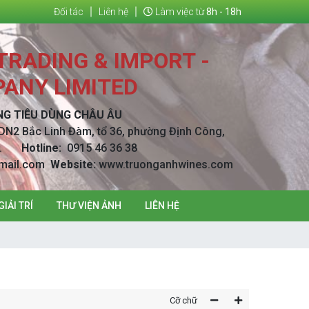
Đối tác
Liên hệ
Làm việc từ
8h - 18h
RADING & IMPORT -
ANY LIMITED
NG TIÊU DÙNG CHÂU ÂU
DN2 Bắc Linh Đàm, tổ 36, phường Định Công,
Nội.
Hotline:
0915 46 36 38
mail.com
Website:
www.truonganhwines.com
GIẢI TRÍ
THƯ VIỆN ẢNH
LIÊN HỆ
Cỡ chữ