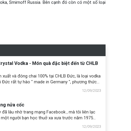
roka, Smirnoff Russia. Bên cạnh đó còn có một số loại
rystal Vodka - Món quà đặc biệt đến từ CHLB
 xuất và đóng chai 100% tại CHLB Đức, là loại vodka
 Đức rất tự hào " made in Germany ", phương thức
 lâu đời từ năm 1859 nhà máy chỉ sử dụng nguyên
12/09/2023
là lúa mỳ và nguồn nước tinh khiết riêng có nhiều
hất cao, không sử dụng bất kể một chất phụ gia nào
ng nửa cốc
hương vị cho rượu.
 đã lâu nhờ trang mạng Facebook , mà tôi liên lạc
 một người bạn học thuở xa xưa trước năm 1975
g ở Paris . Sau đó chúng tôi thường xuyên trao đổi
12/09/2023
i nhau , để rồi mùa đông năm sau đó , gia đình người