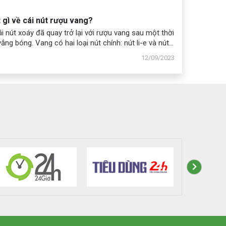
 hai con gái bay sang Los Angeles thăm chúng tôi
 gì về cái nút rượu vang?
i nút xoáy đã quay trở lại với rượu vang sau một thời
vắng bóng. Vang có hai loại nút chính: nút li-e và nút
 li-e còn được gọi là nút bần (phiên âm từ tiếng Pháp
12/09/2023
trong tiếng Anh là “cork”). Nó được làm chủ yếu từ vỏ
có loại dùng bằng chất dẻo tổng hợp hoặc gỗ ép có
ồi.