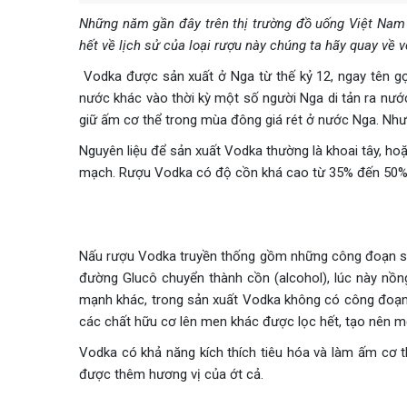
Những năm gần đây trên thị trường đồ uống Việt Nam 
hết về lịch sử của loại rượu này chúng ta hãy quay về
Vodka được sản xuất ở Nga từ thế kỷ 12, ngay tên gọ
nước khác vào thời kỳ một số người Nga di tản ra nư
giữ ấm cơ thể trong mùa đông giá rét ở nước Nga. Như
Nguyên liệu để sản xuất Vodka thường là khoai tây, hoặ
mạch. Rượu Vodka có độ cồn khá cao từ 35% đến 50%
Nấu rượu Vodka truyền thống gồm những công đoạn sau:
đường Glucô chuyển thành cồn (alcohol), lúc này nồn
mạnh khác, trong sản xuất Vodka không có công đoạn ủ
các chất hữu cơ lên men khác được lọc hết, tạo nên một 
Vodka có khả năng kích thích tiêu hóa và làm ấm cơ th
được thêm hương vị của ớt cả.