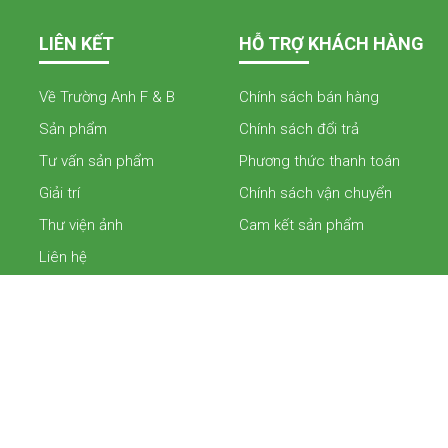
LIÊN KẾT
HỖ TRỢ KHÁCH HÀNG
Về Trường Anh F & B
Chính sách bán hàng
Sản phẩm
Chính sách đổi trả
Tư vấn sản phẩm
Phương thức thanh toán
Giải trí
Chính sách vận chuyển
Thư viện ảnh
Cam kết sản phẩm
Liên hệ
Tuân thủ điều 16 của luật phòng chống tác hại của rượu số 44/2019/
kiện bán rượu theo hình thức thương mại điện tử. Nghị định số 24/202
tác hại của rượu bia về kinh doanh bán hàng qua mạng. Quý khách c
hàng của chúng tôi để được tư vấn và mua hàng hoặc gọi tới số hotline
các điều khoản của trang web này. Nội dung này dành cho những ngườ
hoặc chuyển tiếp cho bất kỳ ai ch