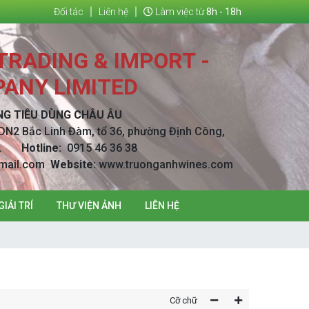
Đối tác
Liên hệ
Làm việc từ
8h - 18h
RADING & IMPORT -
ANY LIMITED
NG TIÊU DÙNG CHÂU ÂU
DN2 Bắc Linh Đàm, tổ 36, phường Định Công,
Nội.
Hotline:
0915 46 36 38
mail.com
Website:
www.truonganhwines.com
GIẢI TRÍ
THƯ VIỆN ẢNH
LIÊN HỆ
Cỡ chữ