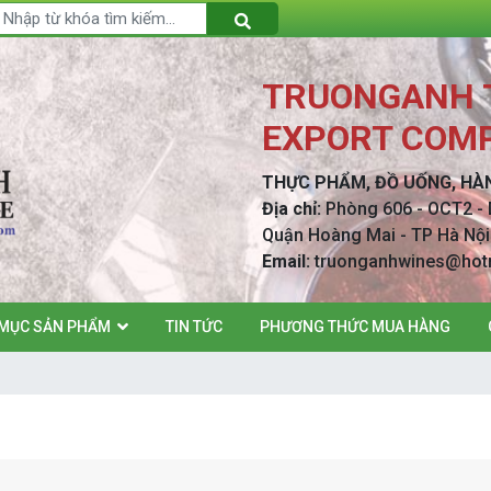
TRUONGANH T
EXPORT COMP
THỰC PHẨM, ĐỒ UỐNG, HÀ
Địa chỉ:
Phòng 606 - OCT2 - 
Quận Hoàng Mai - TP Hà 
Email:
truonganhwines@hot
MỤC SẢN PHẨM
TIN TỨC
PHƯƠNG THỨC MUA HÀNG