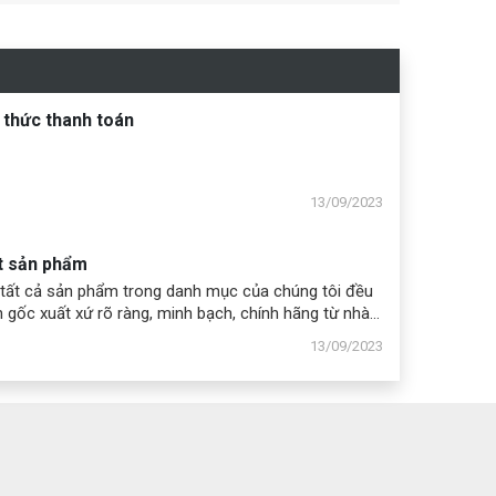
thức thanh toán
13/09/2023
t sản phẩm
tất cả sản phẩm trong danh mục của chúng tôi đều
 gốc xuất xứ rõ ràng, minh bạch, chính hãng từ nhà
 và nhà nhập khẩu, đầy đủ giấy tờ, đầy đủ chứng
13/09/2023
 CQ. Công bố chất lượng từng sản phẩm, tem phụ...