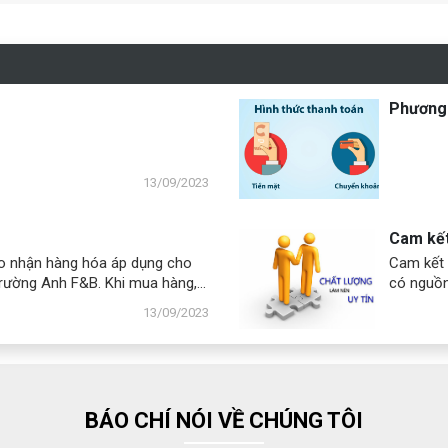
Phương 
13/09/2023
Cam kế
ao nhận hàng hóa áp dụng cho
Cam kết 
Trường Anh F&B. Khi mua hàng,
có nguồn
ách hàng bằng một trong các
sản xuất
13/09/2023
 nhận sau.
nhận CO,
BÁO CHÍ NÓI VỀ CHÚNG TÔI