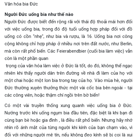
Văn hóa bia Đức
Người Đức uống bia như thế nào
Người Đức được biết đến rộng rãi với thái độ thoải mái hơn đối
với việc uống bia, trong đó độ tuổi uống hợp pháp đối với đồ
uống có cồn "nhẹ", như bia và rượu, là 16. Uống bia nơi công
cộng không chỉ hợp pháp ở nhiều nơi trên đất nước, như Berlin,
mà còn rất phổ biến. Các Feierabendbier (cuối bia làm việc) vẫn
còn là một phần quan
trọng của văn hóa làm việc ở Đức là tốt, do đó, không thể ngạc
nhiên khi thấy người dân trên đường về nhà đi làm của họ với
một chai hoặc một lon bia trong tay của họ. Vào mùa hè, người
Đức thường xuyên thưởng thức một vài cốc bia bên ngoài - tại
các công viên, hoặc thậm chí ngồi trên bờ biển!
Có một vài truyền thống xung quanh việc uống bia ở Đức.
Nướng trước khi uống ngụm bia đầu tiên, đặc biệt là khi bạn đi
cùng bạn bè hoặc gia đình , là điều rất phổ biến. Nhưng hãy nhớ
nhìn rõ ánh mắt của từng người khi kính của bạn chạm vào, vì
đối với những người mê tín, nếu không đeo kính sẽ bị coi là xui