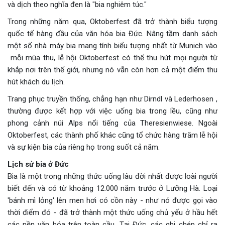
và dịch theo nghĩa đen là "bia nghiêm túc."
Trong những năm qua, Oktoberfest đã trở thành biểu tượng
quốc tế hàng đầu của văn hóa bia Đức. Nâng tầm danh sách
một số nhà máy bia mang tính biểu tượng nhất từ Munich vào
mỗi mùa thu, lễ hội Oktoberfest có thể thu hút mọi người từ
khắp nơi trên thế giới, nhưng nó vẫn còn hơn cả một điểm thu
hút khách du lịch.
Trang phục truyền thống, chẳng hạn như Dirndl và Lederhosen ,
thường được kết hợp với việc uống bia trong lều, cũng như
phong cảnh núi Alps nổi tiếng của Theresienwiese. Ngoài
Oktoberfest, các thành phố khác cũng tổ chức hàng trăm lễ hội
và sự kiện bia của riêng họ trong suốt cả năm.
Lịch sử bia ở Đức
Bia là một trong những thức uống lâu đời nhất được loài người
biết đến và có từ khoảng 12.000 năm trước ở Lưỡng Hà. Loại
'bánh mì lỏng' lên men hơi có cồn này - như nó được gọi vào
thời điểm đó - đã trở thành một thức uống chủ yếu ở hầu hết
các nền văn hóa trên toàn cầu. Tại Đức, các ghi chép chỉ ra