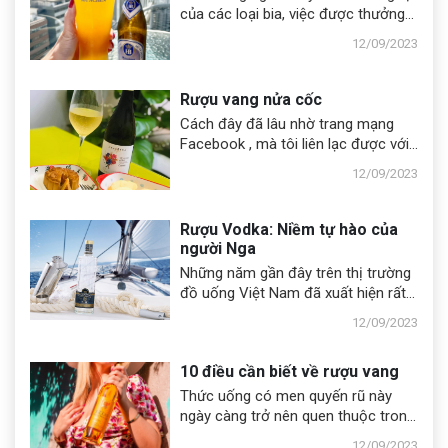
khoáng chất cao, không sử dụng
của các loại bia, việc được thưởng
bất kể một chất phụ gia nào để tăng
thức những chai bia đắt nhất thế
12/09/2023
hương vị cho rượu.
giới quả thực là một trải nghiệm khó
quên.
Rượu vang nửa cốc
Cách đây đã lâu nhờ trang mạng
Facebook , mà tôi liên lạc được với
một người bạn học thuở xa xưa
12/09/2023
trước năm 1975 hiện sống ở Paris .
Sau đó chúng tôi thường xuyên trao
đổi email với nhau , để rồi mùa
Rượu Vodka: Niềm tự hào của
đông năm sau đó , gia đình người
người Nga
bạn cùng hai con gái bay sang Los
Những năm gần đây trên thị trường
Angeles thăm chúng tôi
đồ uống Việt Nam đã xuất hiện rất
nhiều nhãn hiệu rượu Vodka khác
12/09/2023
nhau, và đang dần được người Việt
Nam ưa chuộng. Tuy nhiên, để hiểu
10 điều cần biết về rượu vang
hết về lịch sử của loại rượu này
chúng ta hãy quay về với nước Nga,
Thức uống có men quyến rũ này
nơi Vodka được xem như là một
ngày càng trở nên quen thuộc trong
thức uống truyền thống gắn liền với
bữa ăn gia đình cũng như trên
12/09/2023