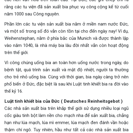
rằng các tu viện đã sản xuất bia phục vụ công cộng kể từ cuối
năm 1000 sau Công nguyên.
Phần lớn các tu viện sản xuất bia nằm ở miền nam nước Đức,
và một số trong số đó vẫn còn tồn tại cho đến ngày nay! Ví dụ,
Weihenstephan, nằm ở phía bắc của Munich và được thành lập
vào năm 1040, là nhà máy bia lâu đời nhất vẫn còn hoạt động
trên thế giới.
Vì công chúng uống bia an toàn hơn uống nước trong ngày, do
bệnh tật, quá trình sản xuất và mật độ nhiệt, người ta thường
cho trẻ nhỏ uống bia. Cùng với thời gian, bia ngày càng trở nên
phổ biến ở Đức, đặc biệt là sau khi Luật tinh khiết bia ra đời vào
thế kỷ 16.
Luật tinh khiết bia của Đức ( Deutsches Reinheitsgebot )
Các nhà sản xuất bia trên khắp thế giới sử dụng nhiều loại ngũ
cốc giàu tinh bột làm nền cho mạch nha để sản xuất bia, chẳng
hạn như lúa mạch, lúa mì emmer, lúa mạch đen đánh vần hoặc
thậm chí ngô. Tuy nhiên, hầu như tất cả các nhà sản xuất bia