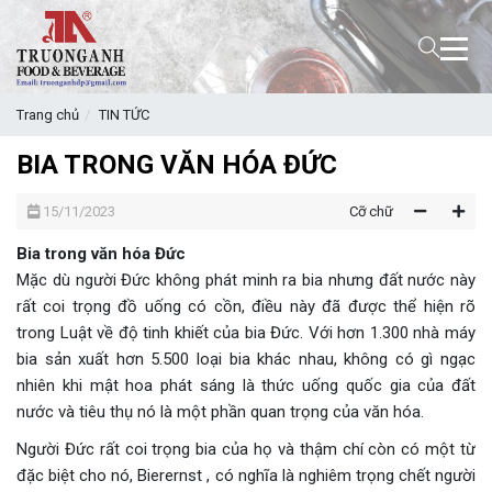
Trang chủ
TIN TỨC
BIA TRONG VĂN HÓA ĐỨC
15/11/2023
Cỡ chữ
Bia trong văn hóa Đức
Mặc dù người Đức không phát minh ra bia nhưng đất nước này
rất coi trọng đồ uống có cồn, điều này đã được thể hiện rõ
trong Luật về độ tinh khiết của bia Đức. Với hơn 1.300 nhà máy
bia sản xuất hơn 5.500 loại bia khác nhau, không có gì ngạc
nhiên khi mật hoa phát sáng là thức uống quốc gia của đất
nước và tiêu thụ nó là một phần quan trọng của văn hóa.
Người Đức rất coi trọng bia của họ và thậm chí còn có một từ
đặc biệt cho nó, Bierernst , có nghĩa là nghiêm trọng chết người